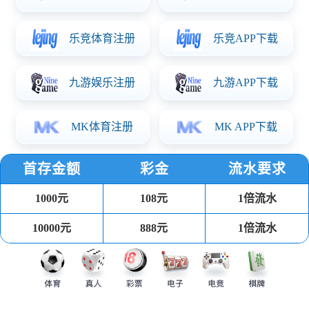
2026-06-05 19:40
70 次阅读
首页
/
体育热点
随着中国篮球新生代力量的崛起，19岁的杨瀚森在
CBA菜鸟赛季的表现引发广泛关注。与此同时，易建
联当年初入联盟时的数据也被频繁拿来比较。两位球
员虽身处不同时代，但作为内线新星，他们的成长轨
迹和球探报告成为球迷热议的焦点。本文将通过首年
场均数据与专业评估的对照，解析两人技术特点的异
同。