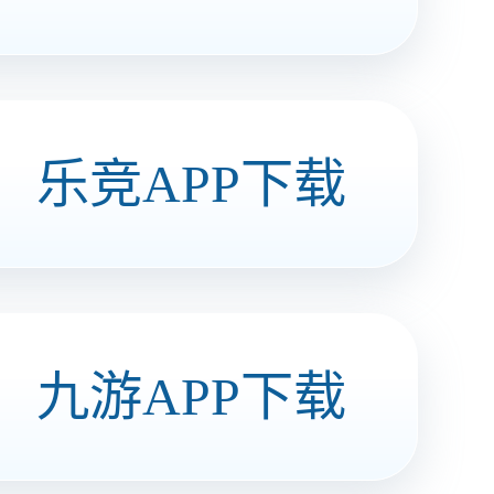
4
谷爱凌U型池世界杯夺冠率
100%，空中
2026-07-24
推荐