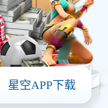
手”。樊振东82%的得
他超强的腕部爆发力和
林高远67%的得分率
。这种差距并非偶然，
在每次多拍相持中让出