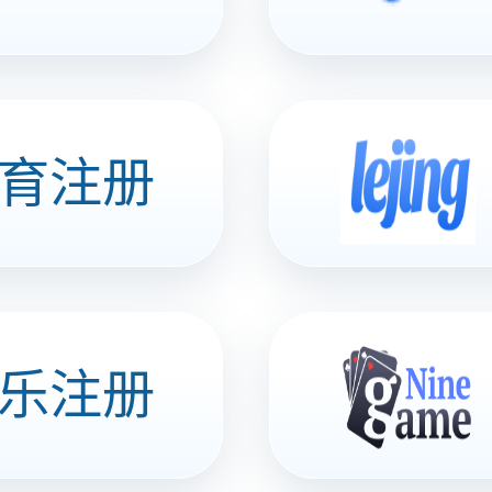
#3
#
膀脱臼手术恢复期
上海海港奥斯卡脚踝扭伤恢复
良好，有
-20
推荐
2026-07-18
推荐
联系我们