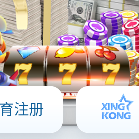
技术分水岭：反手拧拉的战术权重
球的核心技术，早已从单一的接发球手段演变为攻防转换的“胜负
每一次使用反手拧拉都能直接得分或创造绝对进攻机会。这源于
够在中近台强行起板，将对手的发球优势瞬间化解。相比之下，
分上，其拧拉质量下降导致的被动，往往成为对手反击的突破口
磨的体现。在职业顶尖层面，得分率相差15个百分点，相当于
使得对手在战术部署时敢于针对性地压住林高远的反手位。
”背后的技术博弈：针对性战术的胜利