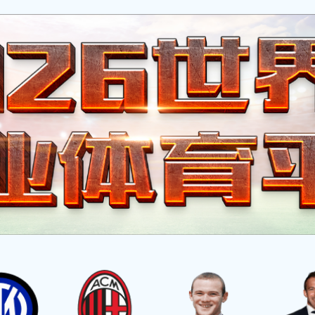
全天更新 ·
星
无论您身在何处，
星空官网A
体验。
下载客户端
网页