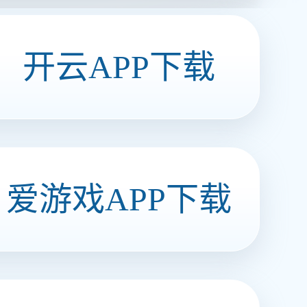
对林高远时，樊振东及其
反手拧拉，从而降低其
击球点使用反手技术。
他的反手拧拉之所以高
机，从而始终保持拧拉
一核心环节的失分。
颈
局、关键分的争夺中，
在心理层面：当对手反复
手而言，反手拧拉这一
突破瓶颈，必须在训练中
反观樊振东，82%的
何保持这一技术环节的