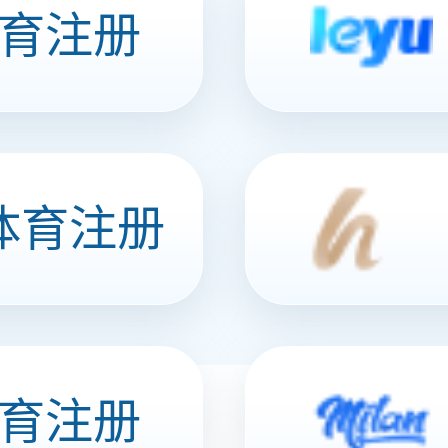
冕之路上的新课题。
往往就是冠军与亚军的鸿沟。此次对决中反手拧拉得分率的悬殊
，任何技术短板都可能成为被无限放大的命门。对于中国乒坛而
磨到极致，方能在顶尖博弈中立于不败之地。未来，如何平衡各
通往更高舞台的必修课。